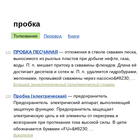
пробка
Толкование
Перевод
Книги
ПРОБКА ПЕСЧАНАЯ
— отложения в стволе скважин песка,
121
выносимого из рыхлых пластов при добыче нефти, газа,
воды. П. п. мешает притоку в скважины флюидов. Длина её
достигает десятков и сотен м. П. п. удаляется гидробурами,
желонками, промывкой скважины через насосно&#8230; …
Большой энциклопедический политехнический словарь
Пробка (электрическая)
— предохранитель
122
Предохранитель электрический аппарат, выполняющий
защитную функцию. Предохранитель защищает
электрическую цепь и её элементы от перегрева и
возгорания при протекании тока высокой силы. В цепи
обозначается буквами «FU»&#8230; …
Википедия