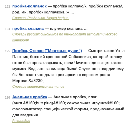
пробка-колпачок
— про/бка колпачо/к, про/бки колпачка/,
123
род. мн. про/бок колпачко/в, ж …
Слитно. Раздельно. Через дефис.
пробка клапана
— плунжер клапана …
124
Словарь русских синонимов по технологиям автоматического
контроля
Пробка, Степан ("Мертвые души")
— Смотри также Уп. л.
125
Плотник, бывший крепостной Собакевича, который голову
готов был прозакладывать, если Чичиков где сыщет такого
мужика. Ведь что за силища была! Служи он в гвардии ему
бы Бог знает что дали: трех аршин с вершком роста .
Мертвая&#8230; …
Словарь литературных типов
Анальная пробка
— Анальная пробка, плаг
126
(англ.&#160;butt plug)&#160; сексуальная игрушка&#160;
фаллоимитатор специфической формы, предназначенный
для введения …
Википедия