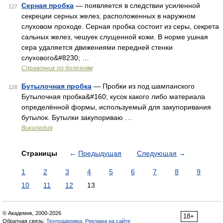
Серная пробка
— появляется в следствии усиленной
127
секреции серных желез, расположенных в наружном
слуховом проходе. Серная пробка состоит из серы, секрета
сальных желез, чешуек слущенной кожи. В норме ушная
сера удаляется движениями передней стенки
слухового&#8230; …
Справочник по болезням
Бутылочная пробка
— Пробки из под шампанского
128
Бутылочная пробка&#160; кусок какого либо материала
определённой формы, используемый для закупоривания
бутылок. Бутылки закупориваю …
Википедия
Страницы
←
Предыдущая
Следующая
→
1
2
3
4
5
6
7
8
9
10
11
12
13
© Академик, 2000-2026
18+
Обратная связь:
Техподдержка
,
Реклама на сайте